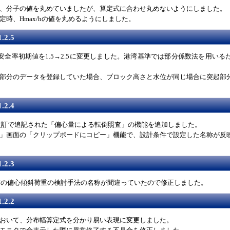
、分子の値を丸めていましたが、算定式に合わせ丸めないようにしました。
定時、Hmax/hの値を丸めるようにしました。
.2.5
の安全率初期値を1.5→2.5に変更しました。港湾基準では部分係数法を用い
部分のデータを登録していた場合、ブロック高さと水位が同じ場合に突起部
.2.4
部分改訂で追記された「偏心量による転倒照査」の機能を追加しました。
」画面の「クリップボードにコピー」機能で、設計条件で設定した名称が反
.2.3
以前の偏心傾斜荷重の検討手法の名称が間違っていたので修正しました。
.2.2
おいて、分布幅算定式を分かり易い表現に変更しました。