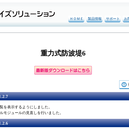
ＨＯＭＥ
製品情報
サポート
お
重力式防波堤6
.2.7
覧を表示するようにしました。
トールモジュールの見直しを行いました。
.2.6