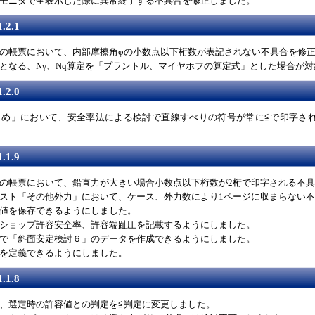
モニタで全表示した際に異常終了する不具合を修正しました。
.2.1
の帳票において、内部摩擦角φの小数点以下桁数が表記されない不具合を修
となる、Nγ、Nq算定を「プラントル、マイヤホフの算定式」とした場合が対
.2.0
とめ」において、安全率法による検討で直線すべりの符号が常に≦で印字さ
.1.9
の帳票において、鉛直力が大きい場合小数点以下桁数が2桁で印字される不
スト「その他外力」において、ケース、外力数により1ページに収まらない
値を保存できるようにしました。
ショップ許容安全率、許容端趾圧を記載するようにしました。
で「斜面安定検討６」のデータを作成できるようにしました。
を定義できるようにしました。
.1.8
、選定時の許容値との判定を≦判定に変更しました。