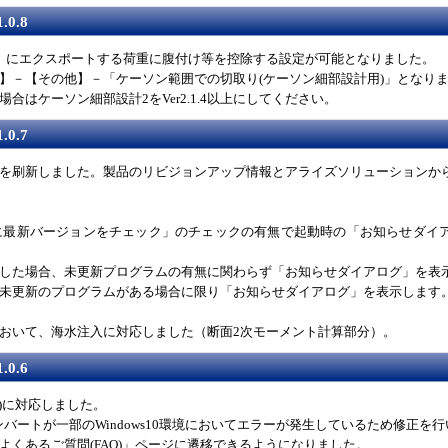
.0.8
」にエクスポートする荷重に腹付け等を控除する設定が可能となりました。
】－【その他】－「ケーソン範囲での切取り(ケーソン細部設計用)」となり
合はケーソン細部設計2をVer2.1.4以上にしてください。
.0.7
を刷新しました。製品のリビジョンアップ情報とアライズソリューションか
時に最新バージョンをチェック」のチェックの有無で起動時の「お知らせダイ
した場合、未更新プログラムの有無に関わらず「お知らせダイアログ」を表
未更新のプログラムがある場合に限り「お知らせダイアログ」を表示します
おいて、海水注入に対応しました（断面2次モーメント計算部分）。
.0.6
会)に対応しました。
コンバートが一部のWindows10環境においてエラーが発生しているため修正を
よくあるご質問(FAQ)」ページに遷移できるようになりました。