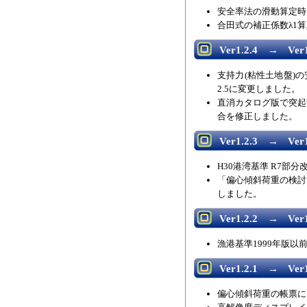
安全率法の滑動算定時
合田式の補正係数λ1算
Ver1.2.4 → Ver1
支持力(粘性土地盤)
2.5に変更しました。
直消カタログ版で突起
合を修正しました。
Ver1.2.3 → Ver1
H30港湾基準 R7
「偏心傾斜荷重の検討
しました。
Ver1.2.2 → Ver1
漁港基準1999年版
Ver1.2.1 → Ver1
偏心傾斜荷重の帳票に