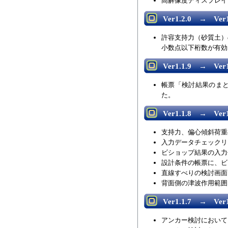
高解像度ディスプレイ
Ver1.2.0 → Ver1
許容支持力（砂質土）
小数点以下桁数が有効
Ver1.1.9 → Ver1
帳票「検討結果のま
た。
Ver1.1.8 → Ver1
支持力、偏心傾斜荷重
入力データチェックリ
ビショップ結果の入力
設計条件の帳票に、ビ
直線すべりの検討画面
背面側の津波作用範囲
Ver1.1.7 → Ver1
アンカー検討において