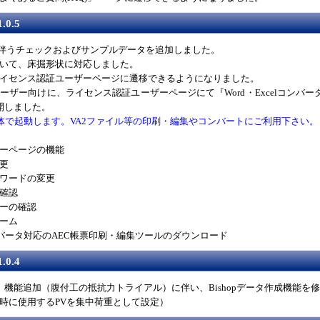
.0.5
に伴うチェックおよびサンプルデータを追加しました。
において、床掘形状に対応しました。
イセンス認証ユーザーページに遷移できるようになりました。
ーザー向けに、ライセンス認証ユーザーページにて『Word・Excelコンバー
開しました。
007単体で起動します。VA2ファイル等の印刷・編集やコンバートにご利用下さい。
ーページの機能
更
ワードの変更
確認
ーの確認
ーム
コンバータ対応のAEC帳票印刷・編集ツールのダウンロード
.0.4
」機能追加（腹付工の抵抗力トライアル）に伴い、Bishopデータ作成機能を
時に使用するPVを集中荷重として設定）