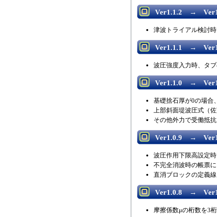
Ver1.1.2 → Ver1
津波トライアル検討時
Ver1.1.1 → Ver1
波圧強度入力時、タブ
Ver1.1.0 → Ver1
基礎捨石厚が0の場合
上部斜面堤波圧式（佐
その他外力で受働抵抗
Ver1.0.9 → Ver1
波圧作用下限高設定時
不完全消波時の帳票に
直消ブロックの定義線を
Ver1.0.8 → Ver1
摩擦係数μの桁数を3