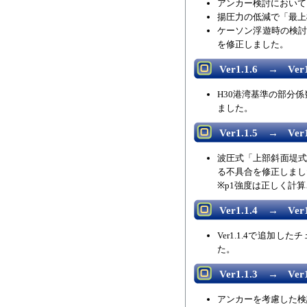
アンカー検討において
揚圧力の低減で「最上
ケーソン浮遊時の検討
を修正しました。
Ver1.1.6 → Ver1
H30港湾基準の部分
ました。
Ver1.1.5 → Ver1
波圧式「上部斜面堤式
る不具合を修正しまし
※p1強度は正しく計
Ver1.1.4 → Ver1
Ver1.1.4で追
た。
Ver1.1.3 → Ver1
アンカーを考慮した検