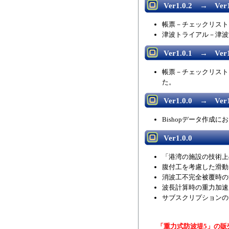
Ver1.0.2 → Ver1
帳票－チェックリスト
津波トライアル－津波
Ver1.0.1 → Ver1
帳票－チェックリスト
た。
Ver1.0.0 → Ver1
Bishopデータ作成
Ver1.0.0
「港湾の施設の技術上
腹付工を考慮した滑動
消波工不完全被覆時の
波長計算時の重力加速度
サブスクリプションの
「重力式防波堤5」の販売