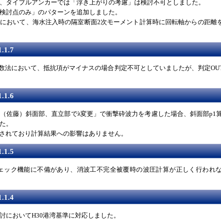
、タイブルアンカーでは「浮き上がりの考慮」は検討不可としました。
検討点のみ」のパターンを追加しました。
において、海水注入時の隔室断面2次モーメント計算時に回転軸からの距離
.1.7
係数法において、抵抗項がマイナスの場合判定不可としていましたが、判定OU
.1.6
（佐藤）斜面部、直立部でλ変更」で衝撃砕波力を考慮した場合、斜面部p1算
た。
算されており計算結果への影響はありません。
.1.5
加したチェック機能に不備があり、消波工不完全被覆時の波圧計算が正しく行わ
.1.4
討においてH30港湾基準に対応しました。