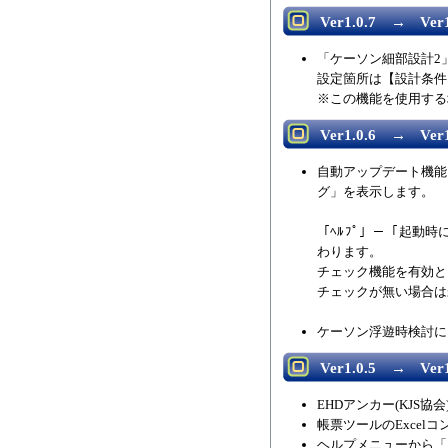
Ver1.0.7 → Ver1
「ケーソン細部設計2
設定箇所は【設計条件
※この機能を使用する場
Ver1.0.6 → Ver1
自動アップデート機能
グ」を表示します。
「ﾍﾙﾌﾟ」－「起動
わります。
チェック機能を有効と
チェックが無い場合は
ケーソン浮遊時検討に
Ver1.0.5 → Ver1
EHDアンカー(KJS協
帳票ツールのExcel
ヘルプメニューから「