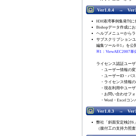
Ver1.0.4 → Ver1
H30港湾事例集発刊
Bishopデータ作成
ヘルプメニューからラ
サブスクリプションユ
編集ツール※1』を公
※1：ViewAEC2
ライセンス認証ユーザ
・ユーザー情報の変
・ユーザーID・パス
・ライセンス情報の
・現在利用中ユーザ
・お問い合わせフォ
・Word・Excel
Ver1.0.3 → Ver1
弊社「斜面安定検討6
（腹付工の支持力照査