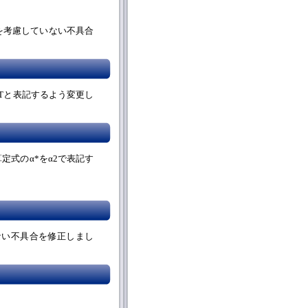
を考慮していない不具合
Tと表記するよう変更し
定式のα*をα2で表記す
れない不具合を修正しまし