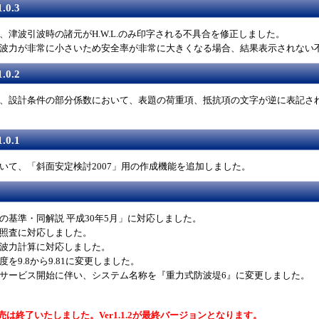
.0.3
、津波引波時の諸元がH.W.L.のみ印字される不具合を修正しました。
波力が非常に小さいため安全率が非常に大きくなる場合、結果表示されない
.0.2
、設計条件の部分係数において、表題の荷重項、抵抗項の文字が逆に表記さ
.0.1
において、「斜面安定検討2007」用の作成機能を追加しました。
の基準・同解説 平成30年5月」に対応しました。
照査に対応しました。
波力計算に対応しました。
を9.8から9.81に変更しました。
サービス開始に伴い、システム名称を『重力式防波堤6』に変更しました。
は終了いたしました。Ver1.1.2が最終バージョンとなります。